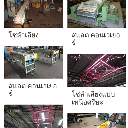
โซ่ลำเลียง
สแลต คอนเวเยอ
ร์
สแลต คอนเวเยอ
ร์
โซ่ลำเลียงแบบ
เหนือศรีษะ