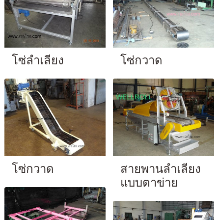
โซ่ลำเลียง
โซ่กวาด
โซ่กวาด
สายพานลำเลียง
แบบตาข่าย