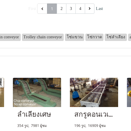
1
First
2
3
4
Last
in conveyor
Trolley chain conveyor
โซ่แขวน
โซ่กวาด
โซ่ลำเลียง
ลำเลียงเศษ
สกรูคอนเวเยอร์1
354 รูป, 7981 ผู้ชม
196 รูป, 16909 ผู้ชม