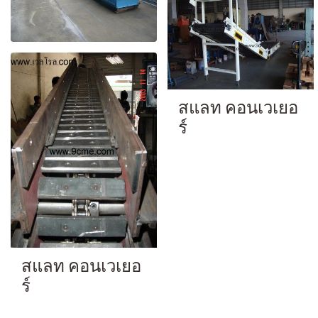
สแลท คอนเวเยอ
ร์
สแลท คอนเวเยอ
ร์