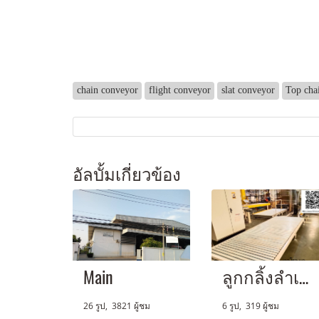
chain conveyor
flight conveyor
slat conveyor
Top cha
อัลบั้มเกี่ยวข้อง
Main
ลูกกลิ้งลำเลียง3
26 รูป, 3821 ผู้ชม
6 รูป, 319 ผู้ชม