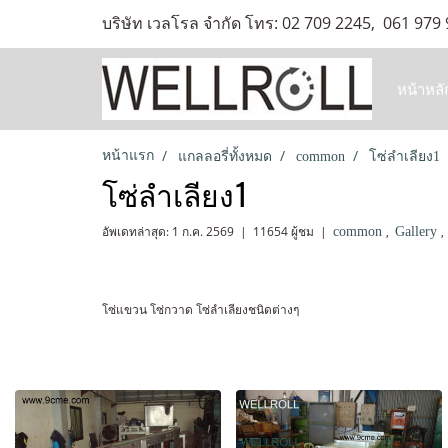
บริษัท เวลโรล จำกัด โทร: 02 709 2245, 061 979
หน้าหลั
หน้าแรก
แกลลอรี่ทั้งหมด
common
โซ่ลำเลียง1
โซ่ลำเลียง1
อัพเดทล่าสุด: 1 ก.ค. 2569
|
11654 ผู้ชม
|
,
common
Gallery
โซ่แขวน โซ่กวาด โซ่ลำเลียงชนิดต่างๆ