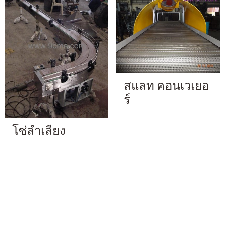
สแลท คอนเวเยอ
ร์
โซ่ลำเลียง