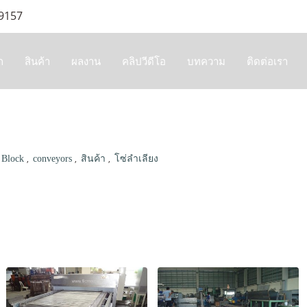
 9157
ก
สินค้า
ผลงาน
คลิปวีดีโอ
บทความ
ติดต่อเรา
,
,
,
,
Block
conveyors
สินค้า
โซ่ลำเลียง