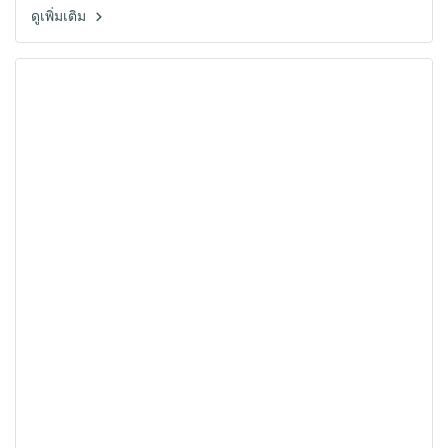
ดูเพิ่มเติม