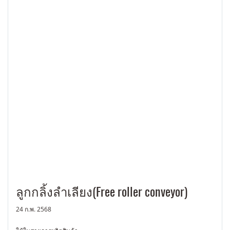
ลูกกลิ้งลำเลียง(Free roller conveyor)
24 ก.พ. 2568