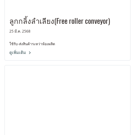
ลูกกลิ้งลำเลียง(Free roller conveyor)
25 มี.ค. 2568
ใช้รับ-ส่งสินค้าระหว่าห้องผลิต
ดูเพิ่มเติม