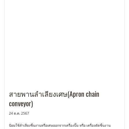
สายพานลำเลียงเศษ(Apron chain
conveyor)
24 ต.ค. 2567
นิยมใช้ลำเลียงชิ้นงานหรือเศษออกจากเครื่องปั๊ม หรือ เครื่องตัดชิ้นงาน