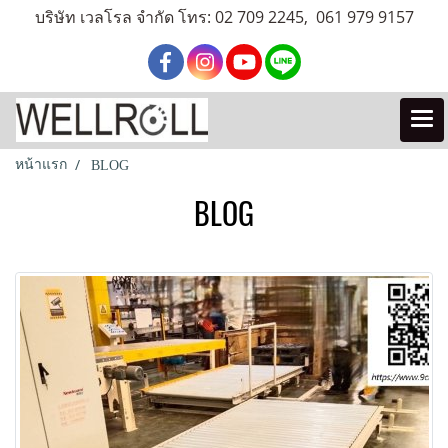
บริษัท เวลโรล จำกัด โทร: 02 709 2245, 061 979 9157
หน้าแรก
BLOG
BLOG