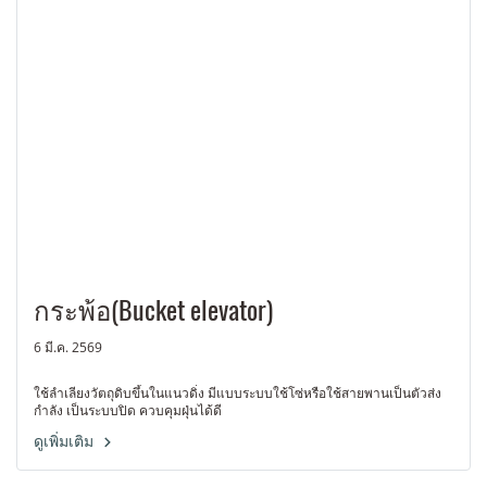
กระพ้อ(Bucket elevator)
6 มี.ค. 2569
ใช้ลำเลียงวัตถุดิบขึ้นในแนวดิ่ง มีแบบระบบใช้โซ่หรือใช้สายพานเป็นตัวส่ง
กำลัง เป็นระบบปิด ควบคุมฝุ่นได้ดี
ดูเพิ่มเติม