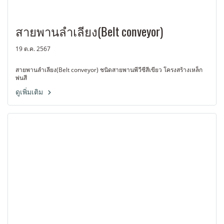
สายพานลำเลียง(Belt conveyor)
19 ต.ค. 2567
สายพานลำเลียง(Belt conveyor) ชนิดสายพานพีวีซีสีเขียว โครงสร้างเหล็ก
พ่นสี
ดูเพิ่มเติม