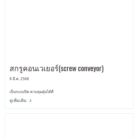
สกรูคอนเวเยอร์(screw conveyor)
8 มี.ค. 2568
เป็นระบบปิด ควบคุมฝุ่นได้ดี
ดูเพิ่มเติม