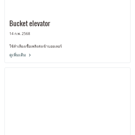
Bucket elevator
14 ก.พ. 2568
ใช้ลำเลียงเชื้อเพลิงส่งเข้าบอยเลอร์
ดูเพิ่มเติม