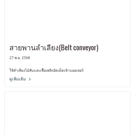
สายพานลำเลียง(Belt conveyor)
27 พ.ย. 2568
ใช้ลำเลียงไม้สับและเชื้อเพลิงอัดเม็ดเข้าบอยเลอร์
ดูเพิ่มเติม