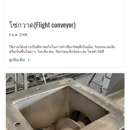
โซ่กวาด(Flight conveyor)
9 ม.ค. 2568
ใช้งานได้อย่างเป็นที่น่าพอใจในการลำเลียงวัสดุที่เป็นเม็ด, ก้อนขนาดเล็ก
หรือเป็นชิ้นไม่ยาว, ไม่แข็ง-คม, กัดกร่อนเล็กน้อย และ ไหลตัวได้ดี
ดูเพิ่มเติม