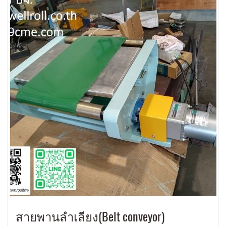
สายพานลำเลียง(Belt conveyor)