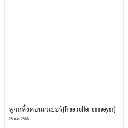
ลูกกลิ้งคอนเวเยอร์(Free roller conveyor)
25 ม.ค. 2568