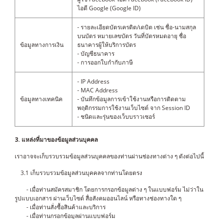
ไอดี Google (Google ID)
- รายละเอียดบัตรเครดิต/เดบิต เช่น ชื่อ-นามสกุล
บนบัตร หมายเลขบัตร วันที่บัตรหมดอายุ ชื่อ
ข้อมูลทางการเงิน
ธนาคารผู้ให้บริการบัตร
- บัญชีธนาคาร
- การออกใบกำกับภาษี
- IP Address
- MAC Address
ข้อมูลทางเทคนิค
- บันทึกข้อมูลการเข้าใช้งานหรือการติดตาม
พฤติกรรมการใช้งานเว็บไซต์ จาก Session ID
- ชนิดและรุ่นของเว็บบราวเซอร์
3. แหล่งที่มาของข้อมูลส่วนบุคคล
เราอาจจะเก็บรวบรวมข้อมูลส่วนบุคคลของท่านผ่านช่องทางต่าง ๆ ดังต่อไปนี้
3.1 เก็บรวบรวมข้อมูลส่วนบุคคลจากท่านโดยตรง
- เมื่อท่านสมัครสมาชิก โดยการกรอกข้อมูลต่าง ๆ ในแบบฟอร์ม ไม่ว่าใน
รูปแบบเอกสาร ผ่านเว็บไซต์ สื่อสังคมออนไลน์ หรือทางช่องทางใด ๆ
- เมื่อท่านสั่งซื้อสินค้าและบริการ
- เมื่อท่านกรอกข้อมูลผ่านแบบฟอร์ม