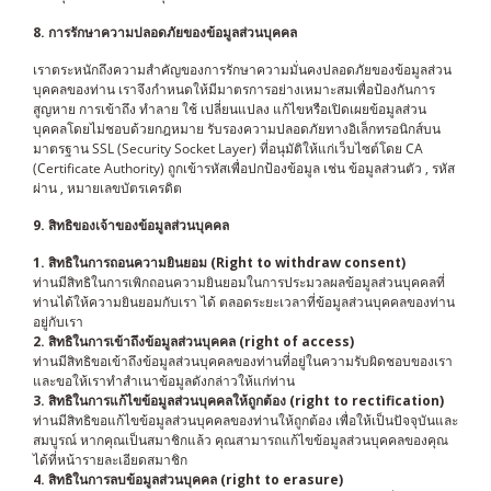
8. การรักษาความปลอดภัยของข้อมูลส่วนบุคคล
เราตระหนักถึงความสำคัญของการรักษาความมั่นคงปลอดภัยของข้อมูลส่วน
บุคคลของท่าน เราจึงกำหนดให้มีมาตรการอย่างเหมาะสมเพื่อป้องกันการ
สูญหาย การเข้าถึง ทำลาย ใช้ เปลี่ยนแปลง แก้ไขหรือเปิดเผยข้อมูลส่วน
บุคคลโดยไม่ชอบด้วยกฎหมาย รับรองความปลอดภัยทางอิเล็กทรอนิกส์บน
มาตรฐาน SSL (Security Socket Layer) ที่อนุมัติให้แก่เว็บไซต์โดย CA
(Certificate Authority) ถูกเข้ารหัสเพื่อปกป้องข้อมูล เช่น ข้อมูลส่วนตัว , รหัส
ผ่าน , หมายเลขบัตรเครดิต
9. สิทธิของเจ้าของข้อมูลส่วนบุคคล
1. สิทธิในการถอนความยินยอม (Right to withdraw consent)
ท่านมีสิทธิในการเพิกถอนความยินยอมในการประมวลผลข้อมูลส่วนบุคคลที่
ท่านได้ให้ความยินยอมกับเรา ได้ ตลอดระยะเวลาที่ข้อมูลส่วนบุคคลของท่าน
อยู่กับเรา
2. สิทธิในการเข้าถึงข้อมูลส่วนบุคคล (right of access)
ท่านมีสิทธิขอเข้าถึงข้อมูลส่วนบุคคลของท่านที่อยู่ในความรับผิดชอบของเรา
และขอให้เราทำสำเนาข้อมูลดังกล่าวให้แก่ท่าน
3. สิทธิในการแก้ไขข้อมูลส่วนบุคคลให้ถูกต้อง (right to rectification)
ท่านมีสิทธิขอแก้ไขข้อมูลส่วนบุคคลของท่านให้ถูกต้อง เพื่อให้เป็นปัจจุบันและ
สมบูรณ์ หากคุณเป็นสมาชิกแล้ว คุณสามารถแก้ไขข้อมูลส่วนบุคคลของคุณ
ได้ที่หน้ารายละเอียดสมาชิก
4. สิทธิในการลบข้อมูลส่วนบุคคล (right to erasure)