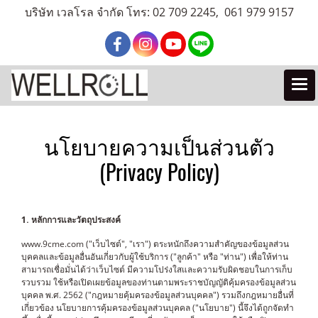
บริษัท เวลโรล จำกัด โทร: 02 709 2245, 061 979 9157
นโยบายความเป็นส่วนตัว
(Privacy Policy)
1. หลักการและวัตถุประสงค์
www.9cme.com ("เว็บไซต์", "เรา") ตระหนักถึงความสำคัญของข้อมูลส่วน
บุคคลและข้อมูลอื่นอันเกี่ยวกับผู้ใช้บริการ ("ลูกค้า" หรือ "ท่าน") เพื่อให้ท่าน
สามารถเชื่อมั่นได้ว่าเว็บไซต์ มีความโปร่งใสและความรับผิดชอบในการเก็บ
รวบรวม ใช้หรือเปิดเผยข้อมูลของท่านตามพระราชบัญญัติคุ้มครองข้อมูลส่วน
บุคคล พ.ศ. 2562 ("กฎหมายคุ้มครองข้อมูลส่วนบุคคล") รวมถึงกฎหมายอื่นที่
เกี่ยวข้อง นโยบายการคุ้มครองข้อมูลส่วนบุคคล ("นโยบาย") นี้จึงได้ถูกจัดทำ