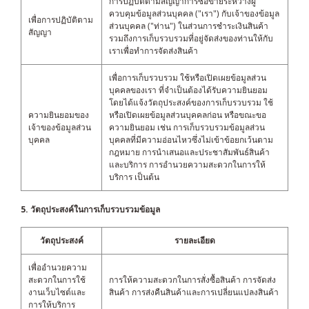
การปฏิบัติตามสัญญาการซื้อขายระหว่างผู้
ควบคุมข้อมูลส่วนบุคคล ("เรา") กับเจ้าของข้อมูล
เพื่อการปฏิบัติตาม
ส่วนบุคคล ("ท่าน") ในส่วนการชำระเงินสินค้า
สัญญา
รวมถึงการเก็บรวบรวมที่อยู่จัดส่งของท่านให้กับ
เราเพื่อทำการจัดส่งสินค้า
เพื่อการเก็บรวบรวม ใช้หรือเปิดเผยข้อมูลส่วน
บุคคลของเรา ที่จำเป็นต้องได้รับความยินยอม
โดยได้แจ้งวัตถุประสงค์ของการเก็บรวบรวม ใช้
ความยินยอมของ
หรือเปิดเผยข้อมูลส่วนบุคคลก่อน หรือขณะขอ
เจ้าของข้อมูลส่วน
ความยินยอม เช่น การเก็บรวบรวมข้อมูลส่วน
บุคคล
บุคคลที่มีความอ่อนไหวซึ่งไม่เข้าข้อยกเว้นตาม
กฎหมาย การนำเสนอและประชาสัมพันธ์สินค้า
และบริการ การอำนวยความสะดวกในการให้
บริการ เป็นต้น
5. วัตถุประสงค์ในการเก็บรวบรวมข้อมูล
วัตถุประสงค์
รายละเอียด
เพื่ออำนวยความ
สะดวกในการใช้
การให้ความสะดวกในการสั่งซื้อสินค้า การจัดส่ง
งานเว็บไซต์และ
สินค้า การส่งคืนสินค้าและการเปลี่ยนแปลงสินค้า
การให้บริการ