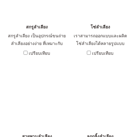
สกรูลำเลียง
โซ่ลำเลียง
สกรูลำเลียง เป็นอุปกรณ์ขนถ่าย
เราสามารถออกแบบและผลิต
ลำเลียงอย่างง่าย ที่เหมาะกับ
โซ่ลำเลียงได้หลายรูปแบบ
การใช้งานในการลำเลียงวัสดุที่
เปรียบเทียบ
เปรียบเทียบ
มีลักษณะเป็นเม็ด, เมล็ด, ผง
หรือก้อนเล็ก เช่น ผลปาล์ม,
เมล็ดข้าว, ทรายแห้ง, ซีเมนต์
หรือเมล็ดพลาสติก เป็นต้น
สำหรับการประยุกต์ใช้งานใน
ด้านอื่น เช่น ลำเลียงกาก
น้ำตาล (ลักษณะเป็นเค้ก, ข้น)
หรือ เศษกลึง(ลักษณะเป็นเส้น)
นั้นเป็นไปได้ ภายใต้การ
ออกแบบการใช้งานที่เหมาะสม
สายพานลำเลียง
ลูกกลิ้งลำเลียง