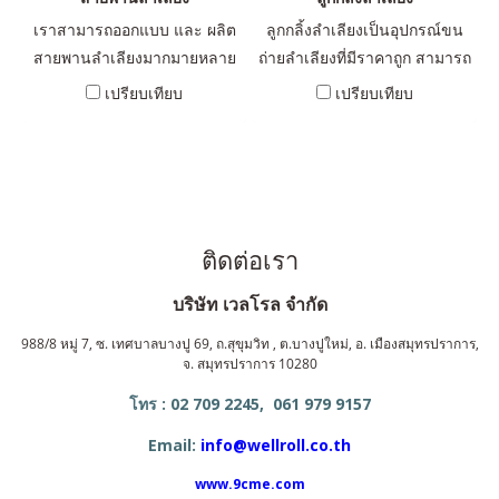
เราสามารถออกแบบ และ ผลิต
ลูกกลิ้งลำเลียงเป็นอุปกรณ์ขน
สายพานลำเลียงมากมายหลาย
ถ่ายลำเลียงที่มีราคาถูก สามารถ
ชนิด เพื่อความเหมาะสมในการ
ปรับแต่งให้ติดตั้งใช้งานร่วมกับ
เปรียบเทียบ
เปรียบเทียบ
ใช้งานในอุตสาหกรรมต่างๆ
อุปกรณ์อื่นๆได้ง่าย จึงได้รับ
เช่น อุตสาหกรรมอาหารและยา,
ความนิยมอย่างกว้างขวางใน
อุตสาหกรรมการผลิตและ
การนำไปประยุกต์ใช้ในหลา
ประกอบชิ้นส่วนอิเล็คทรอนิกส์,
ยลักษณงานในทุกภาค
อุตสาหกรรมขนส่งบรรจุภัณฑ์,
อุตสาหกรรม เราสามารถ
อุตสาหกรรมรถยนต์ และ
ออกแบบ และ ผลิต ลูกกลิ้ง
ติดต่อเรา
อุตสาหกรรมผลิตปูนซีเมนต์
ลำเลียงอย่างเหมาะสมกับ
บริษัท เวลโรล จำกัด
เป็นต้น
ลักษณะในการนำไปใช้งาน
988/8 หมู่ 7, ซ. เทศบาลบางปู 69, ถ.สุขุมวิท , ต.บางปูใหม่, อ. เมืองสมุทรปราการ,
จ. สมุทรปราการ 10280
โทร : 02 709 2245, 061 979 9157
Email:
info@wellroll.co.th
www.9cme.com