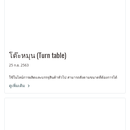
โต๊ะหมุน (Turn table)
25 ก.ย. 2563
ใช้ในไลน์การผลิตและบรรจุสินค้าทั่วไป สามารถสั่งตามขนาดที่ต้องการได้
ดูเพิ่มเติม