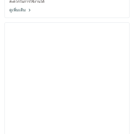
สะดวกในการใช้งานได้
ดูเพิ่มเติม