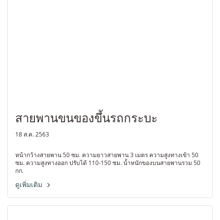
สายพานขนของขึ้นรถกระบะ
18 ส.ค. 2563
หน้ากว้างสายพาน 50 ซม. ความยาวสายพาน 3 เมตร ความสูงทางเข้า 50
ซม. ความสูงทางออก ปรับได้ 110-150 ซม. น้ำหนักของบนสายพานรวม 50
กก.
ดูเพิ่มเติม