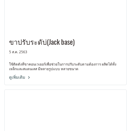
ขาปรับระดับ่(Jack base)
5 ส.ค. 2563
ใช้ติดตังที่ขาคอนเวเยอร์เพื่อช่วยในการปรับระดับตามต้องการ ผลิตได้ทั้ง
เหล็กและสแตนเลส มีหลายรูปแบบ หลายขนาด
ดูเพิ่มเติม