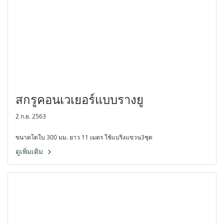
สกรูคอนเวเยอร์แบบรางยู
2 ก.ย. 2563
ขนาดโตใบ 300 มม. ยาว 11 เมตร ใช้แบริ่งแขวน3ชุด
ดูเพิ่มเติม