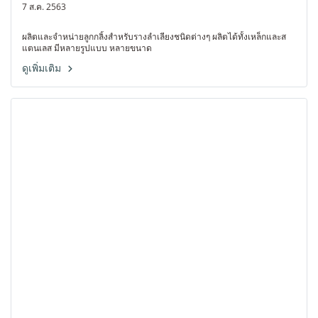
7 ส.ค. 2563
ผลิตและจำหน่ายลูกกลิ้งสำหรับรางลำเลียงชนิดต่างๆ ผลิตได้ทั้งเหล็กและส
แตนเลส มีหลายรูปแบบ หลายขนาด
ดูเพิ่มเติม