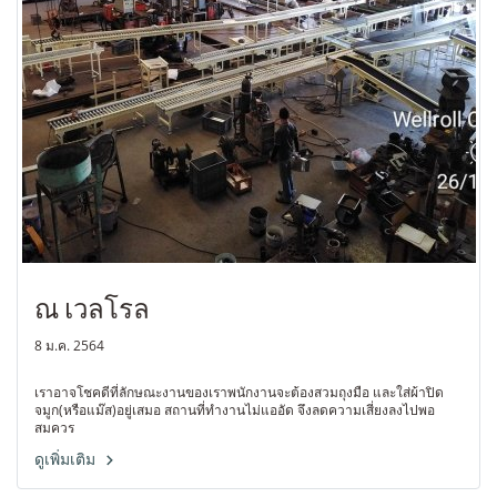
ณ เวลโรล
8 ม.ค. 2564
เราอาจโชคดีที่ลักษณะงานของเราพนักงานจะต้องสวมถุงมือ และใส่ผ้าปิด
จมูก(หรือแม๊ส)อยู่เสมอ สถานที่ทำงานไม่แออัด จึงลดความเสี่ยงลงไปพอ
สมควร
ดูเพิ่มเติม