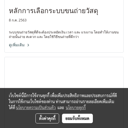
หลักการเลือกระบบขนถ่ายวัสดุ
8 ก.ค. 2563
ระบบขนถ่ายวัสดุที่ดีจะต้องประหยัดเงิน เวลา และ แรงงาน โดยทำให้งานขน
ถ่ายนั้นง่าย สะดวก และ โดยใช้วิธีขนถ่ายที่ดีกว่า
ดูเพิ่มเติม
เว็บไซต์นี้มีการใช้งานคุกกี้ เพื่อเพิ่มประสิทธิภาพและประสบการณ์ที่ดี
ในการใช้งานเว็บไซต์ของท่าน ท่านสามารถอ่านรายละเอียดเพิ่มเติม
ได้ที่
นโยบายความเป็นส่วนตัว
และ
นโยบายคุกกี้
ตั้งค่าคุกกี้
ยอมรับทั้งหมด