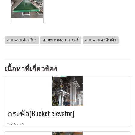
สายพานลำเลียง
สายพานคอนเวเยอร์
สายพานส่งสินค้า
เนื้อหาที่เกี่ยวข้อง
กระพ้อ(Bucket elevator)
6 มี.ค. 2569