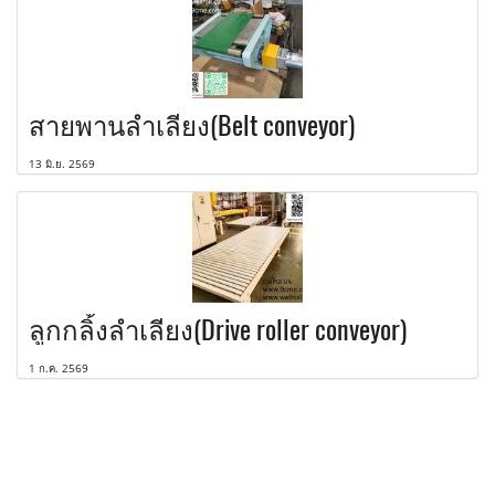
สายพานลำเลียง(Belt conveyor)
13 มิ.ย. 2569
ลูกกลิ้งลำเลียง(Drive roller conveyor)
1 ก.ค. 2569