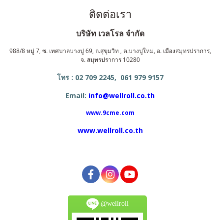
ติดต่อเรา
บริษัท เวลโรล จำกัด
988/8 หมู่ 7, ซ. เทศบาลบางปู 69, ถ.สุขุมวิท , ต.บางปูใหม่, อ. เมืองสมุทรปราการ,
จ. สมุทรปราการ 10280
โทร : 02 709 2245, 061 979 9157
Email:
info@wellroll.co.th
www.9cme.com
www.wellroll.co.th
@wellroll