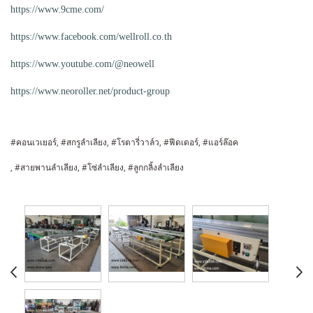
https://www.9cme.com/
https://www.facebook.com/wellroll.co.th
https://www.youtube.com/@neowell
https://www.neoroller.net/product-group
#คอนเวเยอร์, #สกรูลำเลียง, #โรตารี่วาล์ว, #ฟีดเดอร์, #แอร์ล๊อค
, #สายพานลำเลียง, #โซ่ลำเลียง, #ลูกกลิ้งลำเลียง