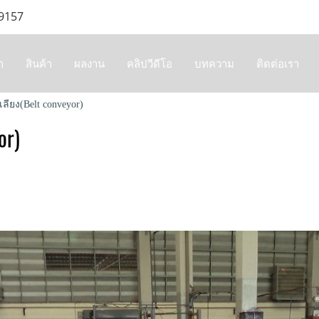
 9157
ก
สินค้า
ผลงาน
คลิปวีดีโอ
บทความ
ติดต่อเรา
ียง(Belt conveyor)
or)