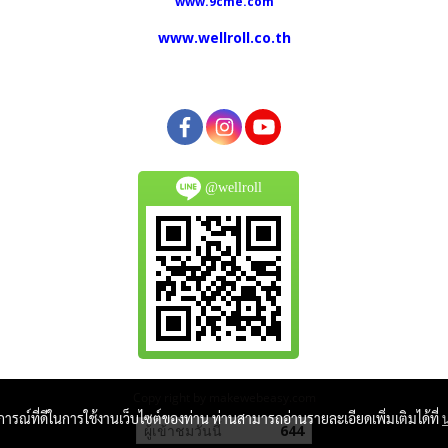
www.9cme.com
www.wellroll.co.th
@wellroll
Copy right by makewebeasy.com
บการณ์ที่ดีในการใช้งานเว็บไซต์ของท่าน ท่านสามารถอ่านรายละเอียดเพิ่มเติมได้ที่
ผู้เข้าชมวันนี้
644