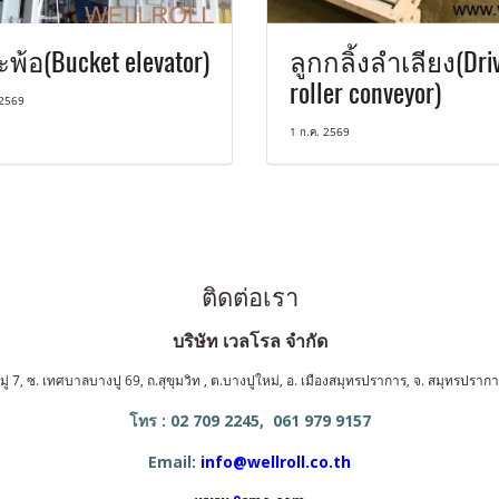
พ้อ(Bucket elevator)
ลูกกลิ้งลำเลียง(Dri
roller conveyor)
 2569
1 ก.ค. 2569
ติดต่อเรา
บริษัท เวลโรล จำกัด
ู่ 7, ซ. เทศบาลบางปู 69, ถ.สุขุมวิท , ต.บางปูใหม่, อ. เมืองสมุทรปราการ, จ. สมุทรปรา
โทร : 02 709 2245, 061 979 9157
Email:
info@wellroll.co.th