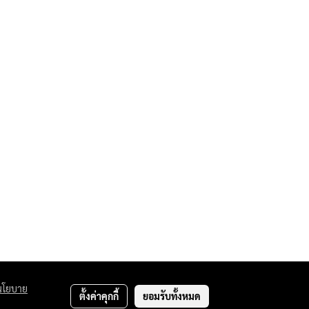
นโยบาย
ตั้งค่าคุกกี้
ยอมรับทั้งหมด