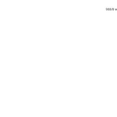
988/8 หม