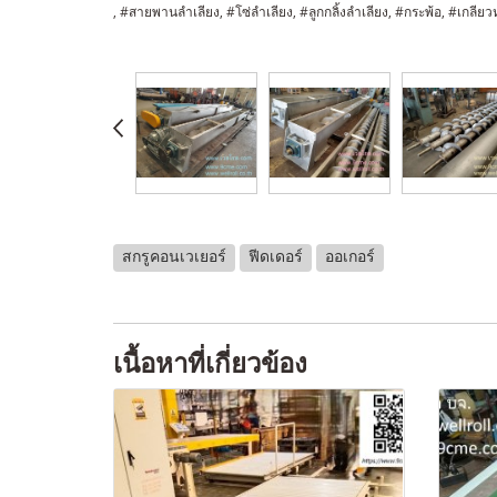
, #สายพานลำเลียง, #โซ่ลำเลียง, #ลูกกลิ้งลำเลียง, #กระพ้อ, #เกลียว
สกรูคอนเวเยอร์
ฟีดเดอร์
ออเกอร์
เนื้อหาที่เกี่ยวข้อง