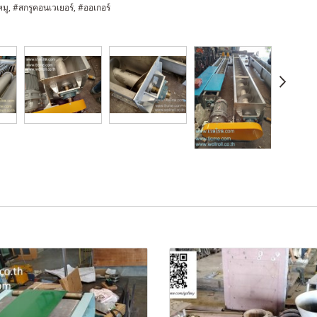
หมู, #สกรูคอนเวเยอร์, #ออเกอร์