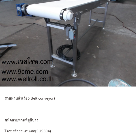
สายพานลำเลียง(Belt conveyor)
ชนิดสายพานพียูสีขาว
โครงสร้างสแตนเลส(SUS304)