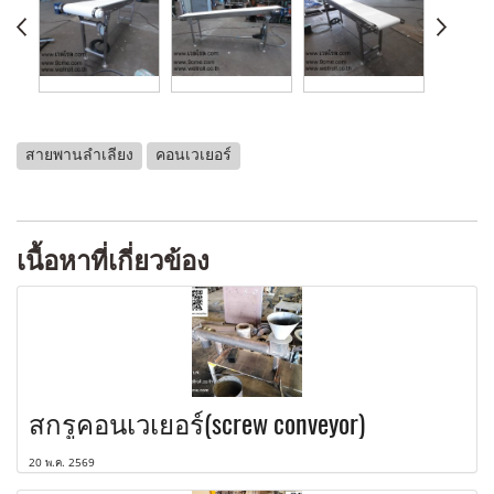
สายพานลำเลียง
คอนเวเยอร์
เนื้อหาที่เกี่ยวข้อง
สกรูคอนเวเยอร์(screw conveyor)
20 พ.ค. 2569