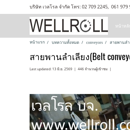
บริษัท เวลโรล จำกัด โทร: 02 709 2245, 061 979
หน้าหลั
หน้าแรก
บทความทั้งหมด
conveyors
สายพานลำเล
สายพานลำเลียง(Belt convey
Last updated: 13 มิ.ย. 2569
|
446 จำนวนผู้เข้าชม
|