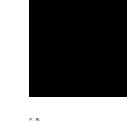
เพิ่มเติม