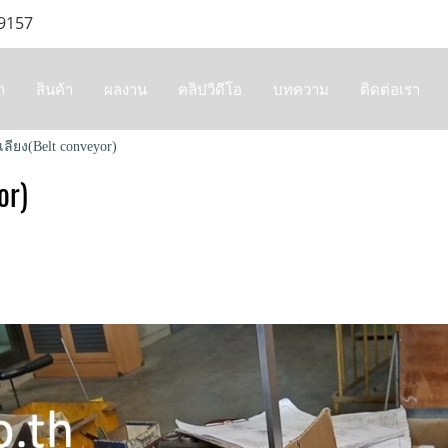
 9157
ก
สินค้า
ผลงาน
คลิปวีดีโอ
บทความ
ติดต่อเรา
ียง(Belt conveyor)
or)