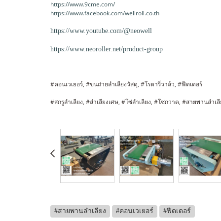
https://www.9cme.com/
https://www.facebook.com/wellroll.co.th
https://www.youtube.com/@neowell
https://www.neoroller.net/product-group
#คอนเวเยอร์, #ขนถ่ายลำเลียงวัสดุ, #โรตารี่วาล์ว, #ฟีดเดอร์
#สกรูลำเลียง, #ลำเลียงเศษ, #โซ่ลำเลียง, #โซ่กวาด, #สายพานลำเลี
#สายพานลำเลียง
#คอนเวเยอร์
#ฟีดเดอร์