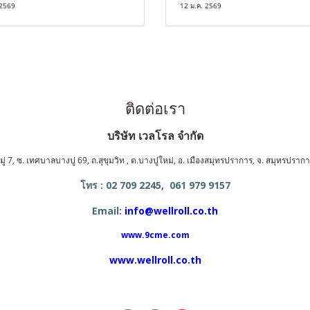
 2569
12 ม.ค. 2569
ติดต่อเรา
บริษัท เวลโรล จำกัด
ู่ 7, ซ. เทศบาลบางปู 69, ถ.สุขุมวิท , ต.บางปูใหม่, อ. เมืองสมุทรปราการ, จ. สมุทรปรา
โทร : 02 709 2245, 061 979 9157
Email:
info@wellroll.co.th
www.9cme.com
www.wellroll.co.th