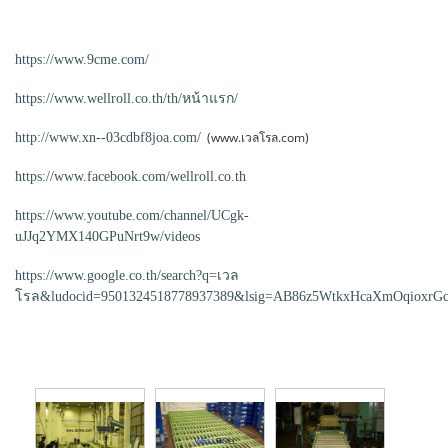
https://www.9cme.com/
https://www.wellroll.co.th/th/หน้าแรก/
(www.เวลโรล.com)
http://www.xn--03cdbf8joa.com/
https://www.facebook.com/wellroll.co.th
https://www.youtube.com/channel/UCgk-
uJJq2YMX140GPuNrt9w/videos
https://www.google.co.th/search?q=เวล
โรล&ludocid=9501324518778937389&lsig=AB86z5WtkxHcaXmOqioxrGc