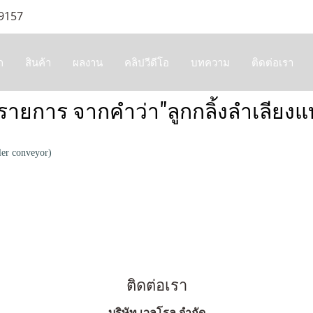
 9157
ก
สินค้า
ผลงาน
คลิปวีดีโอ
บทความ
ติดต่อเรา
 รายการ จากคำว่า"ลูกกลิ้งลำเลียง
er conveyor)
ติดต่อเรา
บริษัท เวลโรล จำกัด