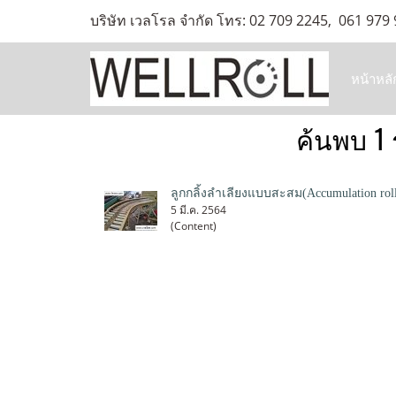
บริษัท เวลโรล จำกัด โทร: 02 709 2245, 061 979
หน้าหลั
ค้นพบ 1
ลูกกลิ้งลำเลียงแบบสะสม(Accumulation roll
5 มี.ค. 2564
(Content)