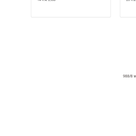
988/8 หม