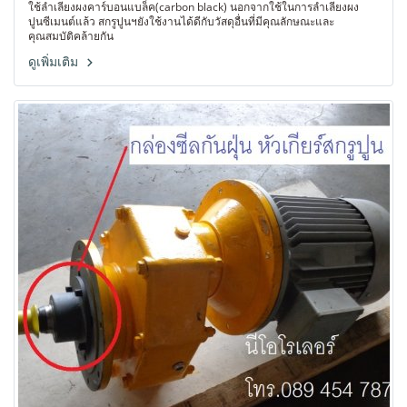
ใช้ลำเลียงผงคาร์บอนแบล็ค(carbon black) นอกจากใช้ในการลำเลียงผง
ปูนซีเมนต์แล้ว สกรูปูนฯยังใช้งานได้ดีกับวัสดุอื่นที่มีคุณลักษณะและ
คุณสมบัติคล้ายกัน
ดูเพิ่มเติม