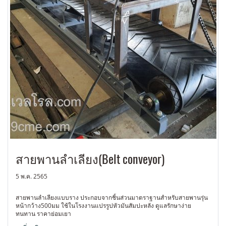
สายพานลำเลียง(Belt conveyor)
5 พ.ค. 2565
สายพานลำเลียงแบบราง ประกอบจากชิ้นส่วนมาตราฐานสำหรับสายพานรุ่น
หน้ากว้าง500มม ใช้ในโรงงานแปรรูปหัวมันสัมปะหลัง ดูแลรักษาง่าย
ทนทาน ราคาย่อมเยา