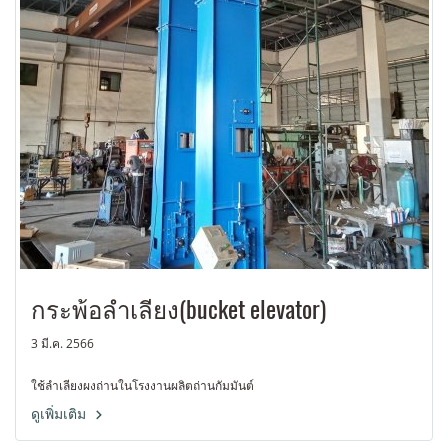
กระพ้อลำเลียง(bucket elevator)
3 มี.ค. 2566
ใช้ลำเลียงผงถ่านในโรงงานผลิตถ่านกัมมันต์
ดูเพิ่มเติม