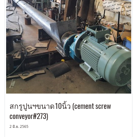
สกรูปูนฯขนาด10นิ้ว (cement screw
conveyor#273)
2 มิ.ย. 2565