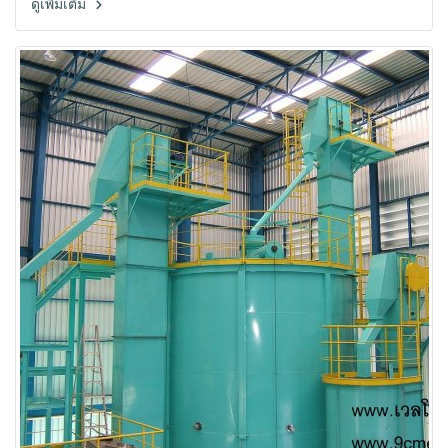
ดูเพิ่มเติม