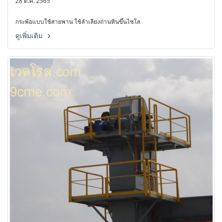
28 ต.ค. 2565
กระพ้อแบบใช้สายพาน ใช้ลำเลียงถ่านหินขึ้นไซโล
ดูเพิ่มเติม