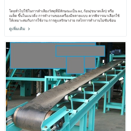
โดยทั่วไปใช้ในการลำเลียงวัสดุที่มีลักษณะเป็น ผง, ก้อน(ขนาดเล็ก) หรือ
เมล็ด ขึ้นในแนวดิ่ง การทำงานของเครื่องมีหลายแบบ ควรพิจารณาเลือกใช้
ให้เหมาะสมกับการใช้งาน การดูแลรักษาง่าย กลไกการทำงานไม่ซับซ้อน
ดูเพิ่มเติม