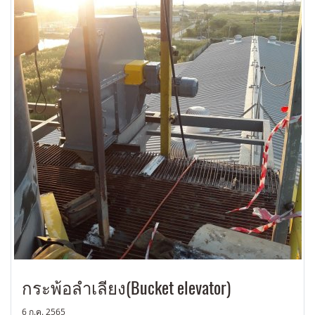
กระพ้อลำเลียง(Bucket elevator)
6 ก.ค. 2565