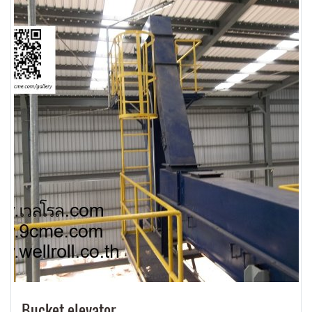
Bucket elevator