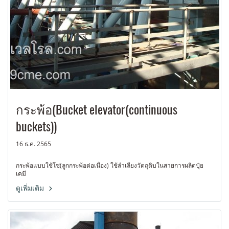
กระพ้อ(Bucket elevator(continuous
buckets))
16 ธ.ค. 2565
กระพ้อแบบใช้โซ่(ลูกกระพ้อต่อเนื่อง) ใช้ลำเลียงวัตถุดิบในสายการผลิตปุ๋ย
เคมี
ดูเพิ่มเติม