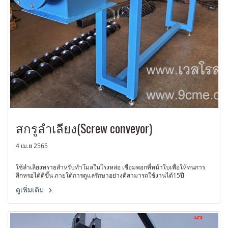
สกรูลำเลียง(Screw conveyor)
4 เม.ย 2565
ใช้ลำเลียงทรายสำหรับทำโมลในโรงหล่อ เชื่อมพอกที่หน้าใบเพื่อให้ทนการ
สึกหรอได้ดีขึ้น ภายใต้การดูแลรักษาอย่างดีสามารถใช้งานได้15ปี
ดูเพิ่มเติม