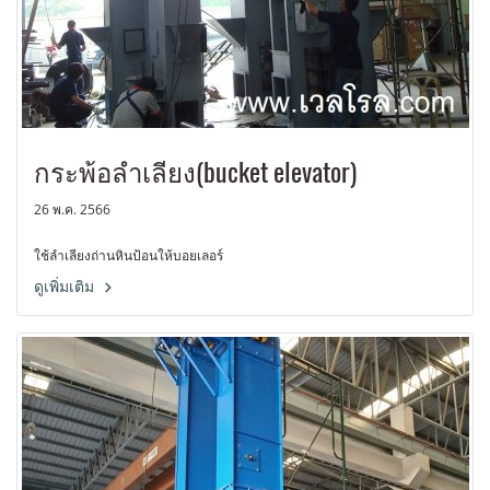
กระพ้อลำเลียง(bucket elevator)
26 พ.ค. 2566
ใช้ลำเลียงถ่านหินป้อนให้บอยเลอร์
ดูเพิ่มเติม