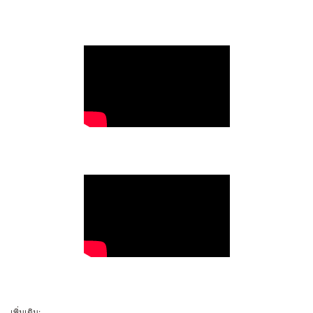
เพิ่มเติม: