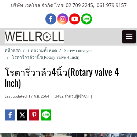
บริษัท เวลโรล จำกัด โทร: 02 709 2245, 061 979 9157
หน้าแรก
บทความทั้งหมด
Screw conveyor
โรตารี่วาล์ว4นิ้ว(Rotary valve 4 Inch)
โรตารี่วาล์ว4นิ้ว(Rotary valve 4
Inch)
Last updated: 17 ก.ย. 2564
|
3482 จำนวนผู้เข้าชม
|