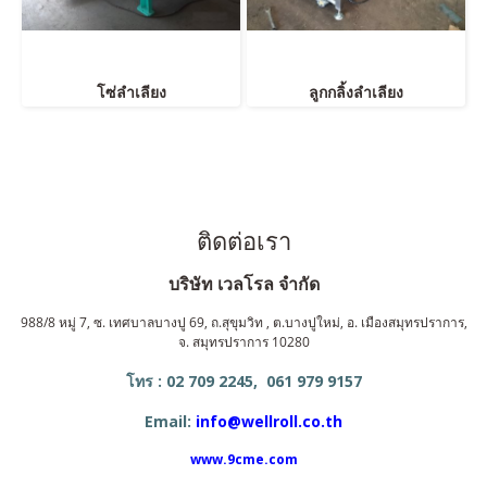
โซ่ลำเลียง
ลูกกลิ้งลำเลียง
ติดต่อเรา
บริษัท เวลโรล จำกัด
988/8 หมู่ 7, ซ. เทศบาลบางปู 69, ถ.สุขุมวิท , ต.บางปูใหม่, อ. เมืองสมุทรปราการ,
จ. สมุทรปราการ 10280
โทร : 02 709 2245, 061 979 9157
Email:
info@wellroll.co.th
www.9cme.com